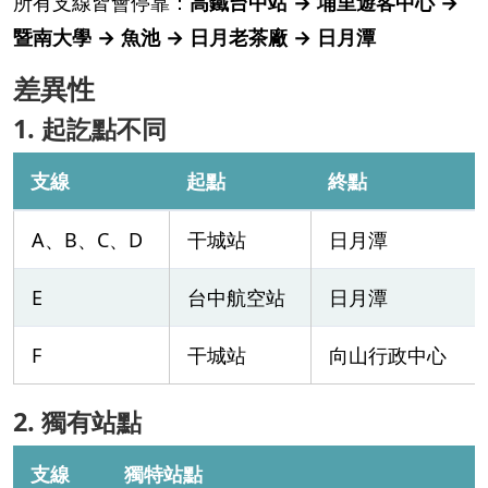
所有支線皆會停靠：
高鐵台中站 → 埔里遊客中心 →
暨南大學 → 魚池 → 日月老茶廠 → 日月潭
差異性
1. 起訖點不同
支線
起點
終點
A、B、C、D
干城站
日月潭
E
台中航空站
日月潭
F
干城站
向山行政中心
2. 獨有站點
支線
獨特站點