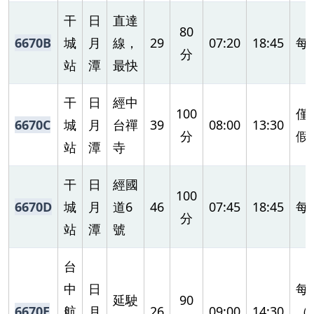
干
日
直達
80
6670B
城
月
線，
29
07:20
18:45
每
分
站
潭
最快
干
日
經中
100
僅
6670C
城
月
台禪
39
08:00
13:30
分
假
站
潭
寺
干
日
經國
100
6670D
城
月
道6
46
07:45
18:45
每
分
站
潭
號
台
中
日
每
延駛
90
6670E
航
月
26
09:00
14:30
（