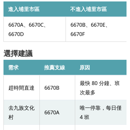
進入埔里市區
不進入埔里市區
6670A、6670C、
6670B、6670E、
6670D
6670F
選擇建議
需求
推薦支線
原因
最快 80 分鐘、班
趕時間直達
6670B
次最多
去九族文化
唯一停靠，每日僅
6670A
村
4 班