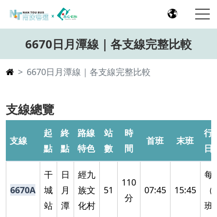
6670日月潭線｜各支線完整比較
6670日月潭線｜各支線完整比較
支線總覽
起
終
路線
站
時
行
支線
首班
末班
點
點
特色
數
間
日
干
日
經九
每
110
6670A
城
月
族文
51
07:45
15:45
（
分
站
潭
化村
班