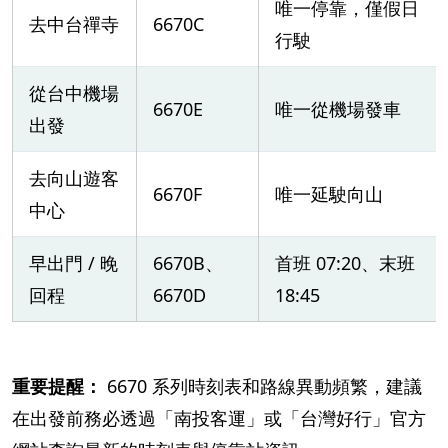
唯一停靠，僅假日
去中台禪寺
6670C
行駛
從台中機場
6670E
唯一從機場發車
出發
去向山遊客
6670F
唯一延駛向山
中心
早出門 / 晚
6670B、
首班 07:20、末班
回程
6670D
18:45
重要提醒：
6670 系列時刻表和路線異動頻繁，建議
在出發前務必透過「南投客運」或「台灣好行」官方