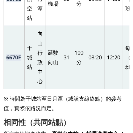
機場
分
空
潭
班
站
向
山
干
每
行
延駛
100
6670F
城
31
08:20
12:20
（
政
向山
分
站
班
中
心
※ 時間為干城站至日月潭（或該支線終點）的參考
值，實際依路況而定。
相同性（共同站點）