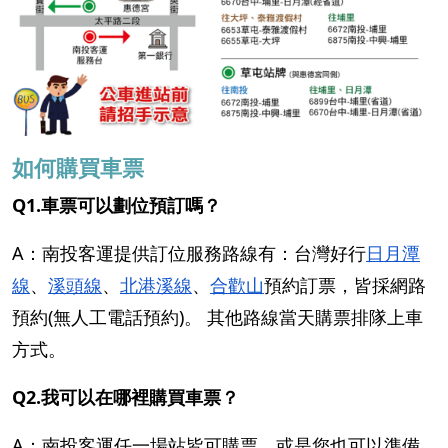
如何購買車票
Q1.車票可以劃位預訂嗎？
A：南投客運提供訂位服務路線有：台灣好行
日月潭
線
、
溪頭線
、
北港溪線
、
合歡山
預約訂票，皆採網路
預約(無人工電話預約)。 其他路線當天購票排隊上車
方式。
Q2.我可以在哪裡購買車票？
A：南投客運任一場站皆可購票，或是您也可以準備