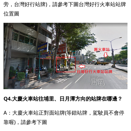
旁，台灣好行站牌)，請參考下圖台灣好行火車站站牌
位置圖
Q4.大慶火車站往埔里、日月潭方向的站牌在哪邊？
A：大慶火車站正對面站牌(等錯站牌，駕駛員不會停
靠喔)，請參考下圖