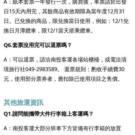
A：紙本套票一年發行一次，購買後，車票請於出發
日15天內用完，其餘商品有效期限為當年度12月31
日。已兌換的商品，限兌換當日使用，例如：12/1兌
換日月潭纜車，限12/1當天搭乘纜車。
Q6.套票沒用完可以退票嗎？
A：可以退票，請洽南投客運各場站櫃檯，或電洽清
境旅行社049-2983589。 退票規則：酌收手續費30
元，使用部分票券者，應扣除已使用項目之售價。
其他旅運資訊
Q1.請問能攜帶大件行李箱上客運嗎？
A：南投客運大部分班車下方皆備有行李箱的放置