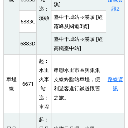
溪]
迄：
訊2
臺中干城站→溪頭 [經
溪頭
6883C
霧峰及國道3號]
臺中干城站→溪頭 [經
6883D
高鐵臺中站]
起：
水里
串聯水里市區與集集
車埕
火車
支線終點站車埕，便
路線資
6671
線
站
利遊客進行鐵道懷舊
訊
迄：
之旅。
車埕
起：