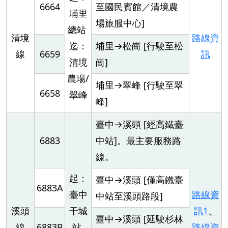
6664
至國民賓館／清境農
埔里
場旅服中心]
總站
清境
路線資
迄：
埔里→松崗 [行駛至松
線
6659
訊
清境
崗]
農場/
埔里→翠峰 [行駛至翠
6658
翠峰
峰]
臺中→溪頭 [經高鐵臺
6883
中站]。最主要服務路
線。
起：
臺中→溪頭 [僅高鐵臺
6883A
臺中
路線資
中站至溪頭路段]
溪頭
干城
訊1
、
臺中→溪頭 [延駛杉林
線
6883B
站
路線資