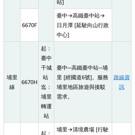
站]
臺中→高鐵臺中站→
6670F
日月潭 [延駛向山行政
中心]
起：
臺中
干城
臺中─高鐵臺中站─埔
埔里
站
里 [經國道6號]。服務
路線資
6670H
線
迄：
埔里地區旅遊與接駁
訊
埔里
需求。
轉運
站
埔里→清境農場 [行駛
起：