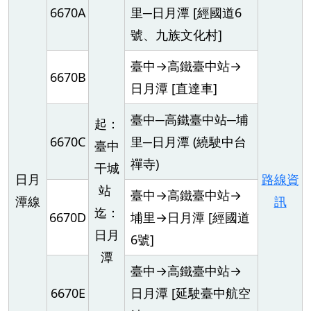
6670A
里─日月潭 [經國道6
號、九族文化村]
臺中→高鐵臺中站→
6670B
日月潭 [直達車]
臺中─高鐵臺中站─埔
起：
6670C
里─日月潭 (繞駛中台
臺中
禪寺)
干城
日月
路線資
站
臺中→高鐵臺中站→
潭線
訊
迄：
6670D
埔里→日月潭 [經國道
日月
6號]
潭
臺中→高鐵臺中站→
6670E
日月潭 [延駛臺中航空