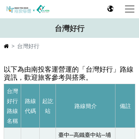
台灣好行
台灣好行
以下為由南投客運營運的「台灣好行」路線
資訊，歡迎旅客參考與搭乘。
台灣
好行
路線
起訖
路線簡介
備註
路線
代碼
站
名稱
臺中─高鐵臺中站─埔