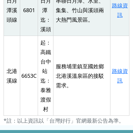
日月
日月
串聯日月潭、水里、
路線資
潭溪
6801
潭
集集、竹山與溪頭兩
訊
頭線
迄：
大熱門風景區。
溪頭
起：
高鐵
台中
服務埔里鎮至國姓鄉
北港
站
路線資
6653C
北港溪溫泉區的接駁
溪線
迄：
訊
需求。
泰雅
渡假
村
*註：以上資訊以「台灣好行」官網最新公告為準。