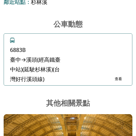
鄰近站點：
杉林溪
公車動態
6883B
臺中→溪頭(經高鐵臺
中站)(延駛杉林溪)(台
灣好行溪頭線)
查看
其他相關景點