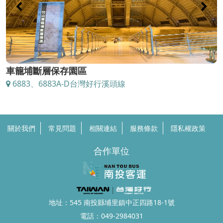
車籠埔斷層保存園區
6883、6883A-D台灣好行溪頭線
關於我們
常見問題
相關連結
服務條款
隱私權政策
合作單位
地址：545 南投縣埔里鎮中正四路18-1號
電話：
049-2984031