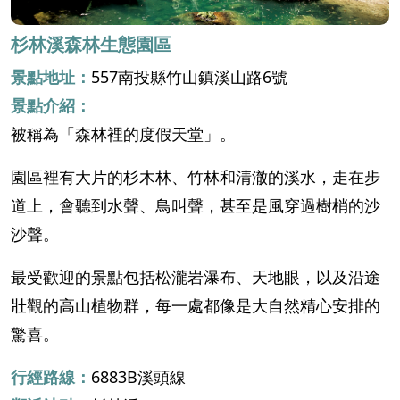
杉林溪森林生態園區
景點地址：
557南投縣竹山鎮溪山路6號
景點介紹：
被稱為「森林裡的度假天堂」。
園區裡有大片的杉木林、竹林和清澈的溪水，走在步
道上，會聽到水聲、鳥叫聲，甚至是風穿過樹梢的沙
沙聲。
最受歡迎的景點包括松瀧岩瀑布、天地眼，以及沿途
壯觀的高山植物群，每一處都像是大自然精心安排的
驚喜。
行經路線：
6883B溪頭線