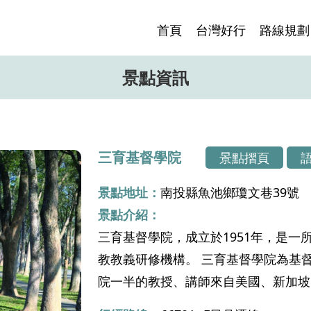
首頁
台灣好行
路線規劃
景點資訊
三育基督學院
景點摺頁
景點地址：
南投縣魚池鄉瓊文巷39號
景點介紹：
三育基督學院，成立於1951年，是
教教義研修機構。 三育基督學院為基
院一半的教授、講師來自美國、新加坡