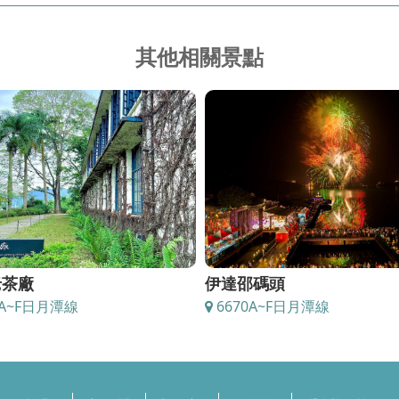
其他相關景點
達邵碼頭
水社親水步道
670A~F日月潭線
6670A,6670C,6670F日