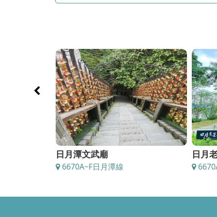
日月老茶廠
伊
6670A~F日月潭線
6