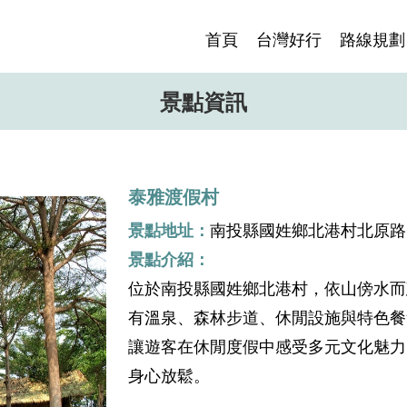
首頁
台灣好行
路線規劃
景點資訊
泰雅渡假村
景點地址：
南投縣國姓鄉北港村北原路5
景點介紹：
位於南投縣國姓鄉北港村，依山傍水而
有溫泉、森林步道、休閒設施與特色餐
讓遊客在休閒度假中感受多元文化魅力
身心放鬆。