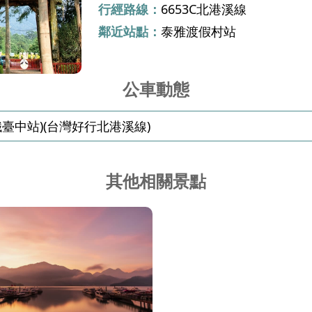
行經路線：
6653C北港溪線
鄰近站點：
泰雅渡假村站
公車動態
臺中站)(台灣好行北港溪線)
其他相關景點