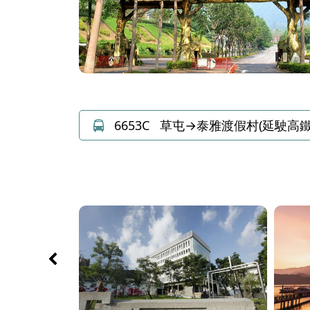
6653C
草屯→泰雅渡假村(延駛高鐵