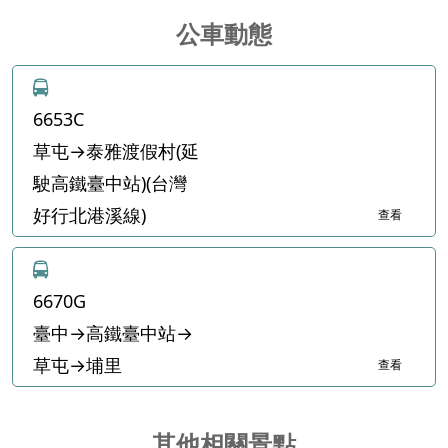
公車動態
6653C
草屯→泰雅渡假村(延
駛高鐵臺中站)(台灣
好行北港溪線)
查看
6670G
臺中→高鐵臺中站→
草屯→埔里
查看
其他相關景點